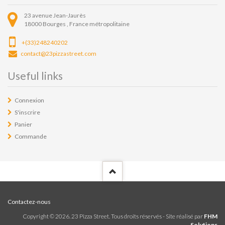
23 avenue Jean-Jaurès
18000
Bourges ,
France métropolitaine
+(33)248240202
contact@23pizzastreet.com
Useful links
Connexion
S'inscrire
Panier
Commande
Contactez-nous
Copyright ©
2026
. 23 Pizza Street. Tous droits réservés - Site réalisé par
FHM
Solutions