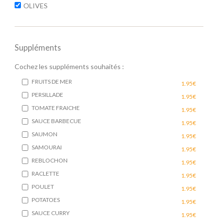
OLIVES
Suppléments
Cochez les suppléments souhaités :
FRUITS DE MER
1.95€
PERSILLADE
1.95€
TOMATE FRAICHE
1.95€
SAUCE BARBECUE
1.95€
SAUMON
1.95€
SAMOURAI
1.95€
REBLOCHON
1.95€
RACLETTE
1.95€
POULET
1.95€
POTATOES
1.95€
SAUCE CURRY
1.95€