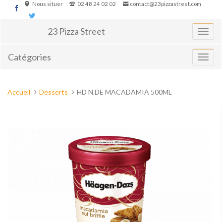
Aller
Nous situer
02 48 24 02 02
contact@23pizzastreet.com
au
contenu
23 Pizza Street
Basculer
la
navigati
Catégories
Affiche
le
menu
Vous
Accueil
Desserts
HD N.DE MACADAMIA 500ML
êtes
ici :