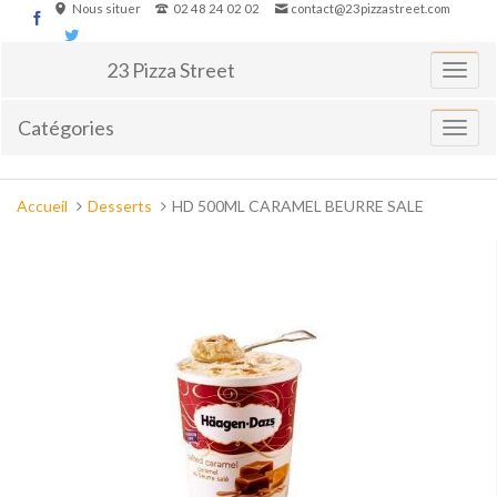
Aller
Nous situer
02 48 24 02 02
contact@23pizzastreet.com
au
contenu
23 Pizza Street
Basculer
la
navigati
Catégories
Affiche
le
menu
Vous
Accueil
Desserts
HD 500ML CARAMEL BEURRE SALE
êtes
ici :