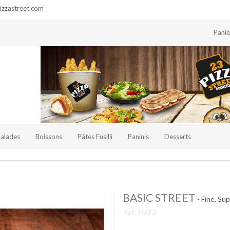
zzastreet.com
Pani
Salades
Boissons
Pâtes Fusilli
Paninis
Desserts
BASIC STREET
- Fine, Su
Ref.:
HAF2