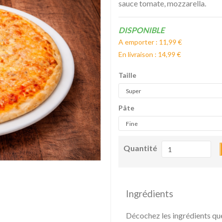
sauce tomate, mozzarella.
Disponibilité:
DISPONIBLE
A emporter : 11,99 €
En livraison : 14,99 €
Taille
Pâte
Quantité
Ingrédients
Décochez les ingrédients qu