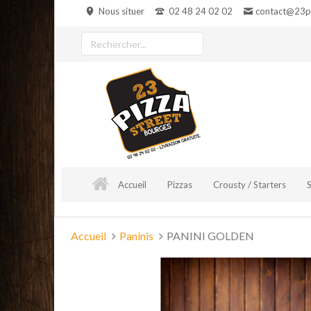
Aller
Nous situer
02 48 24 02 02
contact@23pi
au
contenu
Rechercher
un
produit
Accueil
Pizzas
Crousty / Starters
Vous
Accueil
Paninis
PANINI GOLDEN
êtes
ici :