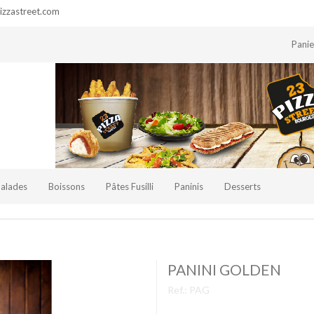
zzastreet.com
Pani
Salades
Boissons
Pâtes Fusilli
Paninis
Desserts
PANINI GOLDEN
Ref.:
PAG