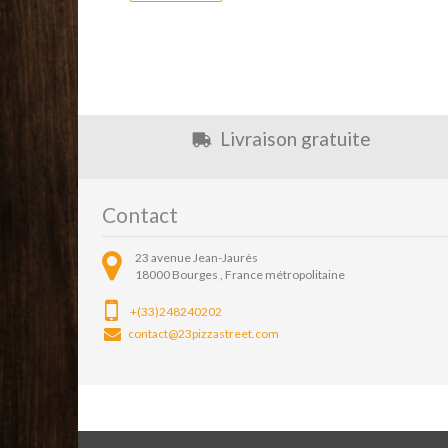
Livraison gratuite
Contact
23 avenue Jean-Jaurès
18000
Bourges ,
France métropolitaine
+(33)248240202
contact@23pizzastreet.com