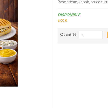
Base crème, kebab, sauce curry
Disponibilité:
DISPONIBLE
6,00 €
Quantité