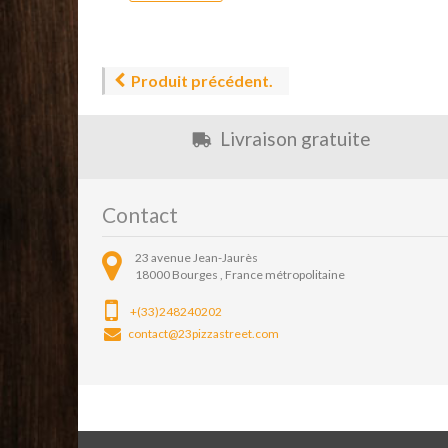
Produit précédent.
Livraison gratuite
Contact
23 avenue Jean-Jaurès
18000
Bourges ,
France métropolitaine
+(33)248240202
contact@23pizzastreet.com