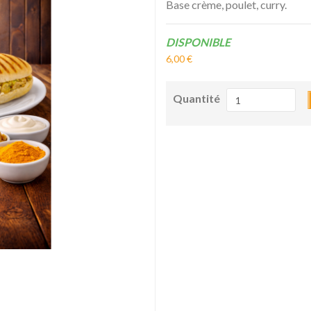
Base crème, poulet, curry.
Disponibilité:
DISPONIBLE
6,00 €
Quantité