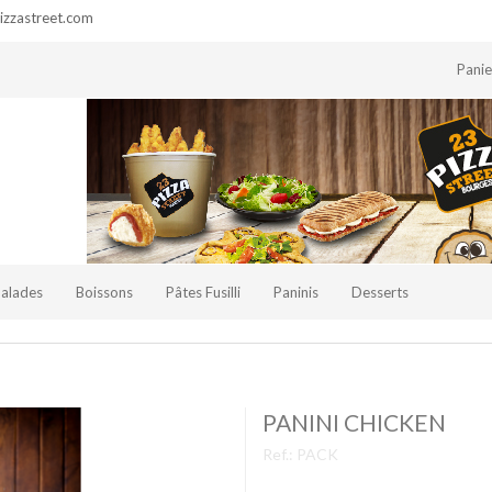
zzastreet.com
Pani
Salades
Boissons
Pâtes Fusilli
Paninis
Desserts
PANINI CHICKEN
Ref.:
PACK