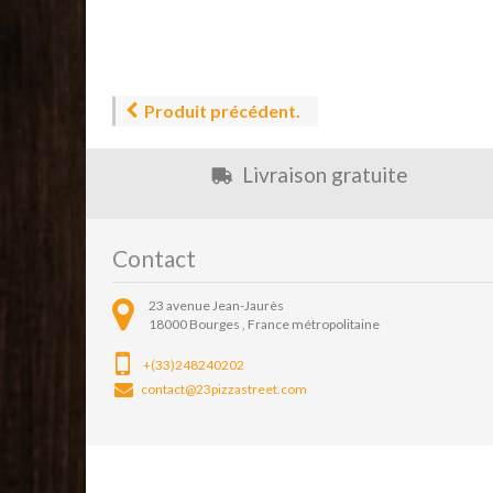
Produit précédent.
Livraison gratuite
Contact
23 avenue Jean-Jaurès
18000
Bourges ,
France métropolitaine
+(33)248240202
contact@23pizzastreet.com