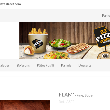
zzastreet.com
Pani
Salades
Boissons
Pâtes Fusilli
Paninis
Desserts
FLAM'
- Fine, Super
Ref.:
ASF2