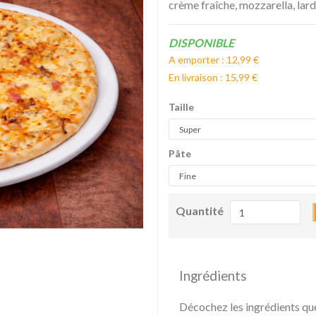
crème fraîche, mozzarella, lard
Disponibilité:
DISPONIBLE
A emporter : 12,99 €
En livraison : 15,99 €
Taille
Pâte
Quantité
Ingrédients
Décochez les ingrédients qu