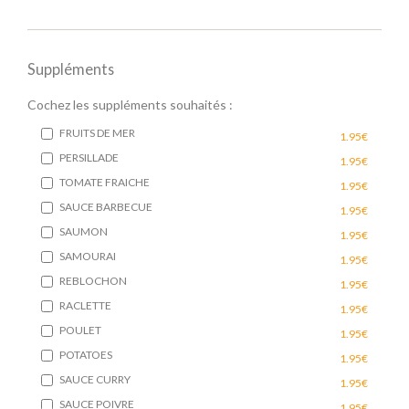
Suppléments
Cochez les suppléments souhaités :
FRUITS DE MER
1.95€
PERSILLADE
1.95€
TOMATE FRAICHE
1.95€
SAUCE BARBECUE
1.95€
SAUMON
1.95€
SAMOURAI
1.95€
REBLOCHON
1.95€
RACLETTE
1.95€
POULET
1.95€
POTATOES
1.95€
SAUCE CURRY
1.95€
SAUCE POIVRE
1.95€