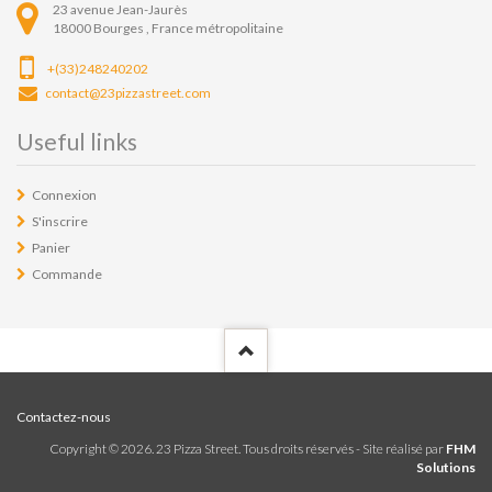
23 avenue Jean-Jaurès
18000
Bourges ,
France métropolitaine
+(33)248240202
contact@23pizzastreet.com
Useful links
Connexion
S'inscrire
Panier
Commande
Contactez-nous
Copyright ©
2026
. 23 Pizza Street. Tous droits réservés - Site réalisé par
FHM
Solutions