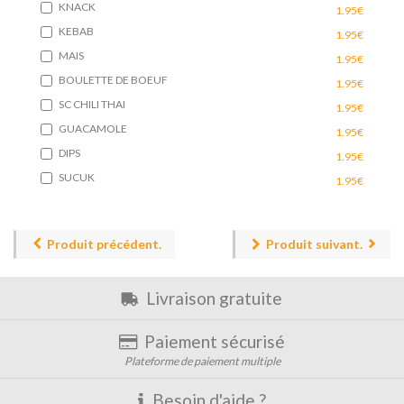
KNACK
1.95€
KEBAB
1.95€
MAIS
1.95€
BOULETTE DE BOEUF
1.95€
SC CHILI THAI
1.95€
GUACAMOLE
1.95€
DIPS
1.95€
SUCUK
1.95€
Produit précédent.
Produit suivant.
Livraison gratuite
Paiement sécurisé
Plateforme de paiement multiple
Besoin d'aide ?