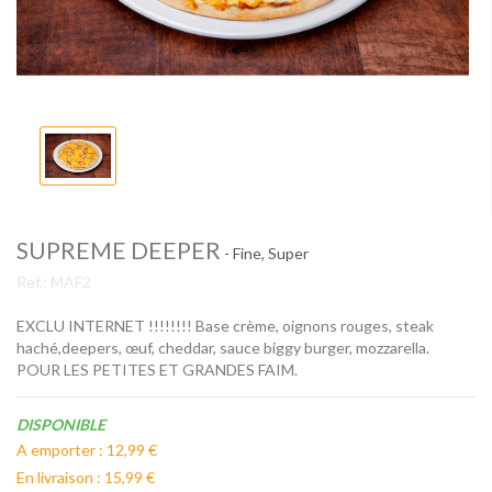
SUPREME DEEPER
- Fine, Super
Ref.:
MAF2
EXCLU INTERNET !!!!!!!! Base crème, oignons rouges, steak
haché,deepers, œuf, cheddar, sauce biggy burger, mozzarella.
POUR LES PETITES ET GRANDES FAIM.
Disponibilité:
DISPONIBLE
A emporter : 12,99 €
En livraison : 15,99 €