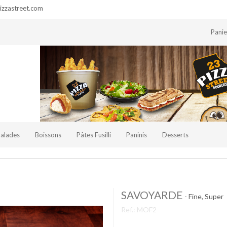
zzastreet.com
Pani
Salades
Boissons
Pâtes Fusilli
Paninis
Desserts
SAVOYARDE
- Fine, Super
Ref.:
MOF2