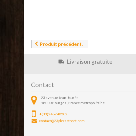
Produit précédent.
Livraison gratuite
Contact
23 avenue Jean-Jaurès
18000
Bourges ,
France métropolitaine
+(33)248240202
contact@23pizzastreet.com