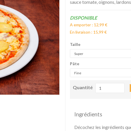
sauce tomate, oignons, lardons
Disponibilité:
DISPONIBLE
A emporter : 12,99 €
En livraison : 15,99 €
Taille
Pâte
Quantité
Ingrédients
Décochez les ingrédients qu