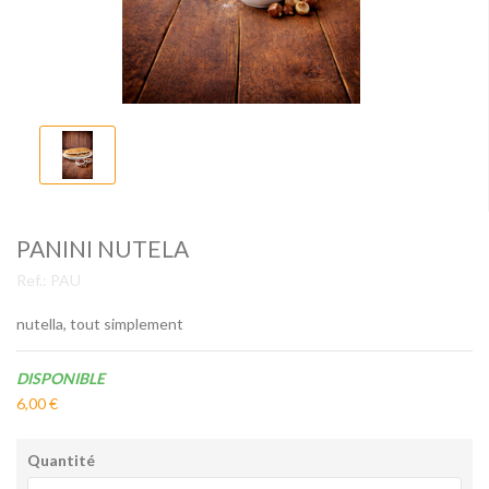
PANINI NUTELA
Ref.:
PAU
nutella, tout simplement
Disponibilité:
DISPONIBLE
6,00 €
Quantité