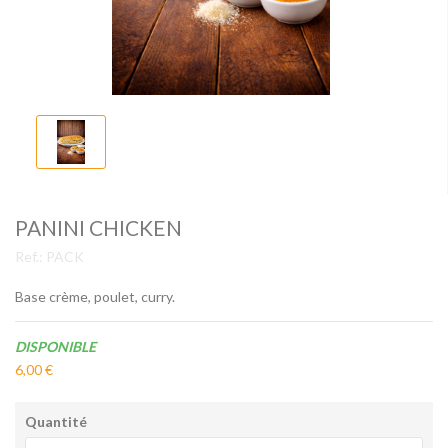
PANINI CHICKEN
Ref.:
PACK
Base crème, poulet, curry.
Disponibilité:
DISPONIBLE
6,00 €
Quantité