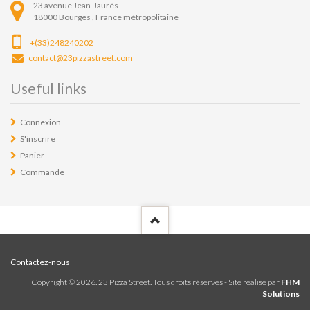
23 avenue Jean-Jaurès
18000
Bourges ,
France métropolitaine
+(33)248240202
contact@23pizzastreet.com
Useful links
Connexion
S'inscrire
Panier
Commande
Contactez-nous
Copyright ©
2026
. 23 Pizza Street. Tous droits réservés - Site réalisé par
FHM
Solutions