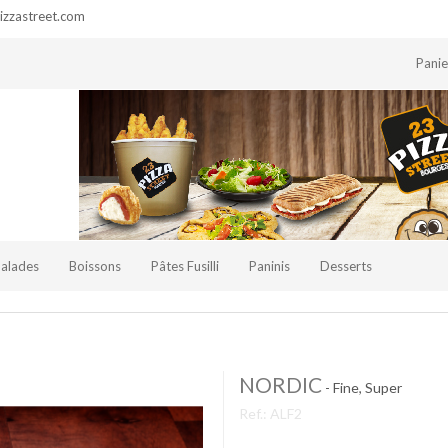
zzastreet.com
Pani
Salades
Boissons
Pâtes Fusilli
Paninis
Desserts
NORDIC
- Fine, Super
Ref.:
ALF2