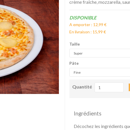
crème fraîche, mozzarella, sa
Disponibilité:
DISPONIBLE
A emporter : 12,99 €
En livraison : 15,99 €
Taille
Pâte
Quantité
Ingrédients
Décochez les ingrédients qu