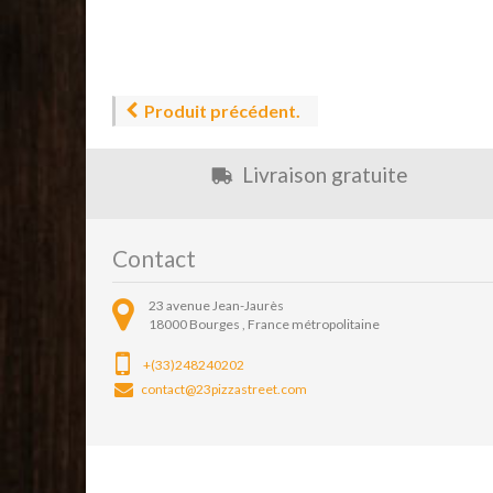
Produit précédent.
Livraison gratuite
Contact
23 avenue Jean-Jaurès
18000
Bourges ,
France métropolitaine
+(33)248240202
contact@23pizzastreet.com