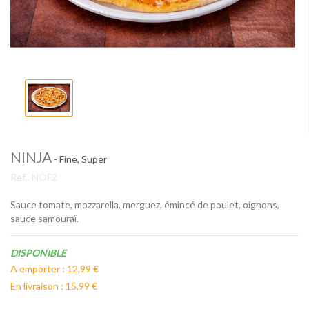
NINJA
- Fine, Super
Ref.:
NOF2
Sauce tomate, mozzarella, merguez, émincé de poulet, oignons,
sauce samouraï.
Disponibilité:
DISPONIBLE
A emporter : 12,99 €
En livraison : 15,99 €