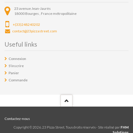
23 avenue Jean-Jaurès
18000
Bourges ,
France métropolitaine
+(33)248240202
contact@23pizzastreet.com
Useful links
Connexion
S'inscrire
Panier
Commande
Contactez-nous
Copyright ©
2026
. 23 Pizza Street. Tous droits réservés - Site réalisé par
FHM
Solutions