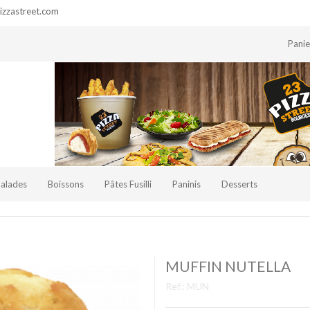
zzastreet.com
Pani
Salades
Boissons
Pâtes Fusilli
Paninis
Desserts
MUFFIN NUTELLA
Ref.:
MUN