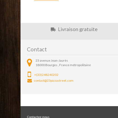
Livraison gratuite
Contact
23 avenue Jean-Jaurès
18000
Bourges ,
France métropolitaine
+(33)248240202
contact@23pizzastreet.com
Contactez-nous