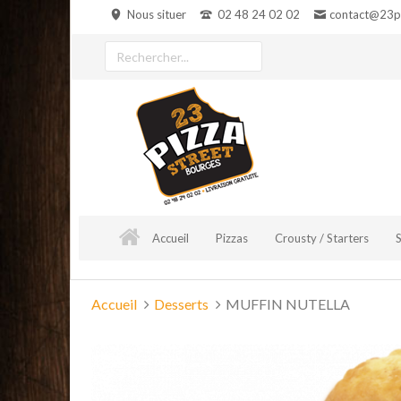
Aller
Nous situer
02 48 24 02 02
contact@23pi
au
contenu
Rechercher
un
produit
Accueil
Pizzas
Crousty / Starters
Vous
Accueil
Desserts
MUFFIN NUTELLA
êtes
ici :