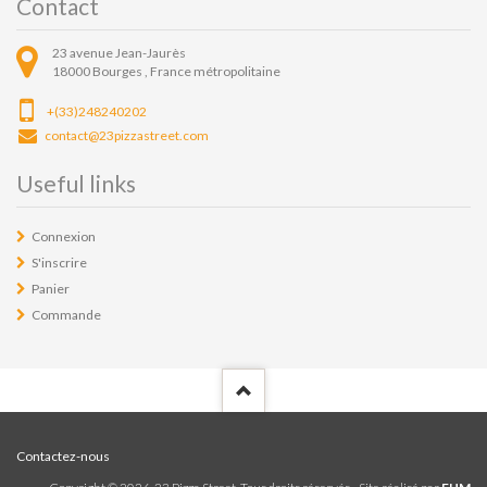
Contact
23 avenue Jean-Jaurès
18000
Bourges ,
France métropolitaine
+(33)248240202
contact@23pizzastreet.com
Useful links
Connexion
S'inscrire
Panier
Commande
Contactez-nous