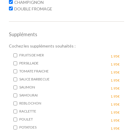
CHAMPIGNON
DOUBLE FROMAGE
Suppléments
Cochez les suppléments souhaités :
FRUITS DE MER
1.95€
PERSILLADE
1.95€
TOMATE FRAICHE
1.95€
SAUCE BARBECUE
1.95€
SAUMON
1.95€
SAMOURAI
1.95€
REBLOCHON
1.95€
RACLETTE
1.95€
POULET
1.95€
POTATOES
1.95€