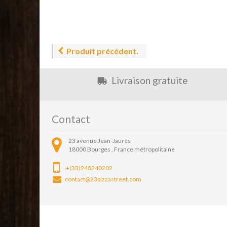
Produit précédent.
Livraison gratuite
Contact
23 avenue Jean-Jaurès
18000
Bourges ,
France métropolitaine
+(33)248240202
contact@23pizzastreet.com