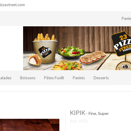
zzastreet.com
Pani
Salades
Boissons
Pâtes Fusilli
Paninis
Desserts
KIPIK
- Fine, Super
Ref.:
KIF2