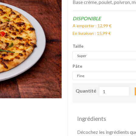
Base crème, poulet, poivron, m
Disponibilité:
DISPONIBLE
A emporter : 12,99 €
En livraison : 15,99 €
Taille
Pâte
Quantité
Ingrédients
Décochez les ingrédients qu