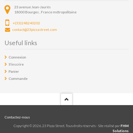
23 avenue Jean-Jaurès
18000
Bourges ,
France métropolitaine
+(33)248240202
contact@23pizzastreet.com
Useful links
Connexion
S'inscrire
Panier
Commande
Contactez-nous
Copyright ©
2026
. 23 Pizza Street. Tous droits réservés - Site réalisé par
FHM
Solutions