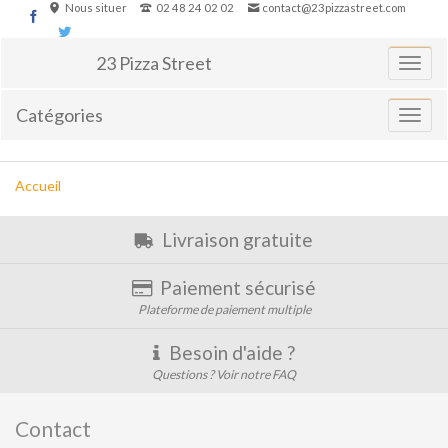
Aller
Nous situer
02 48 24 02 02
contact@23pizzastreet.com
au
contenu
23 Pizza Street
Basculer
la
navigati
Catégories
Affiche
le
menu
Vous
Accueil
êtes
ici :
Livraison gratuite
Paiement sécurisé
Plateforme de paiement multiple
Besoin d'aide ?
Questions ? Voir notre FAQ
Contact