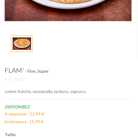
FLAM'
- Fine, Super
Ref.:
ASF2
crème fraîche, mozzarella, lardons, oignons.
Disponibilité:
DISPONIBLE
A emporter : 12,99 €
En livraison : 15,99 €
Taille