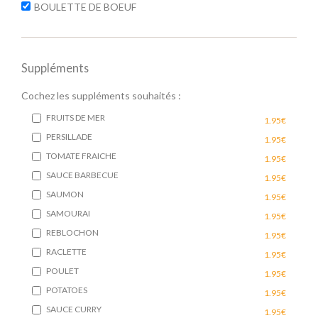
BOULETTE DE BOEUF
Suppléments
Cochez les suppléments souhaités :
FRUITS DE MER
1.95€
PERSILLADE
1.95€
TOMATE FRAICHE
1.95€
SAUCE BARBECUE
1.95€
SAUMON
1.95€
SAMOURAI
1.95€
REBLOCHON
1.95€
RACLETTE
1.95€
POULET
1.95€
POTATOES
1.95€
SAUCE CURRY
1.95€