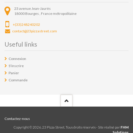
23 avenue Jean-Jaurès
18000
Bourges ,
France métropolitaine
+(33)248240202
contact@23pizzastreet.com
Useful links
Connexion
S'inscrire
Panier
Commande
Contactez-nous
Copyright ©
2026
. 23 Pizza Street. Tous droits réservés - Site réalisé par
FHM
Solutions