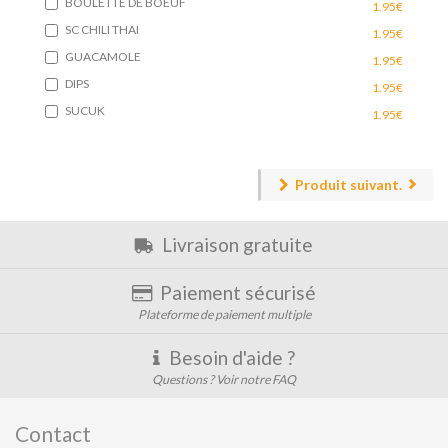
BOULETTE DE BOEUF
1.95€
SC CHILI THAI
1.95€
GUACAMOLE
1.95€
DIPS
1.95€
SUCUK
1.95€
Produit suivant.
Livraison gratuite
Paiement sécurisé
Plateforme de paiement multiple
Besoin d'aide ?
Questions ? Voir notre FAQ
Contact