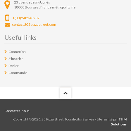
23 avenue Jean-Jaurès
18000
Bourges ,
France métropolitaine
+(33)248240202
contact@23pizzastreet.com
Useful links
Connexion
S'inscrire
Panier
Commande
Contactez-nous
Copyright ©
2026
. 23 Pizza Street. Tous droits réservés - Site réalisé par
FHM
Solutions