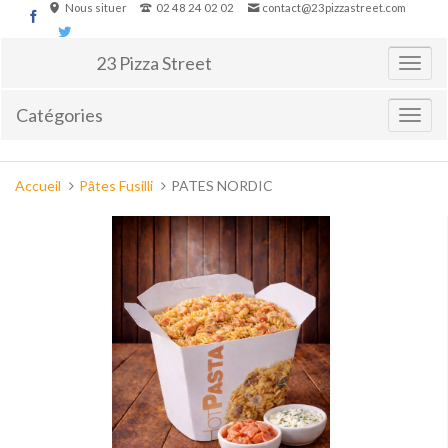
Aller
Nous situer
02 48 24 02 02
contact@23pizzastreet.com
au
contenu
23 Pizza Street
Basculer
la
navigati
Catégories
Affiche
le
menu
Vous
Accueil
Pâtes Fusilli
PATES NORDIC
êtes
ici :