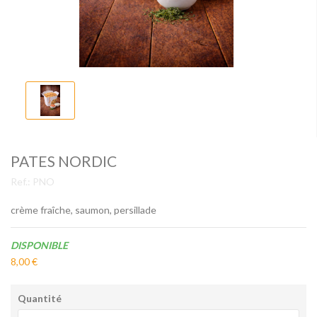
PATES NORDIC
Ref.:
PNO
crème fraîche, saumon, persillade
Disponibilité:
DISPONIBLE
8,00 €
Quantité