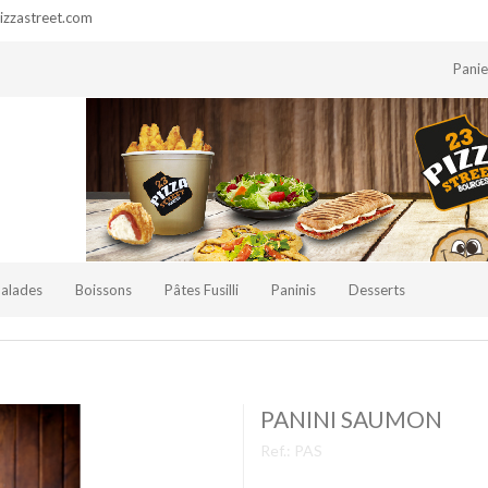
zzastreet.com
Pani
Salades
Boissons
Pâtes Fusilli
Paninis
Desserts
PANINI SAUMON
Ref.:
PAS