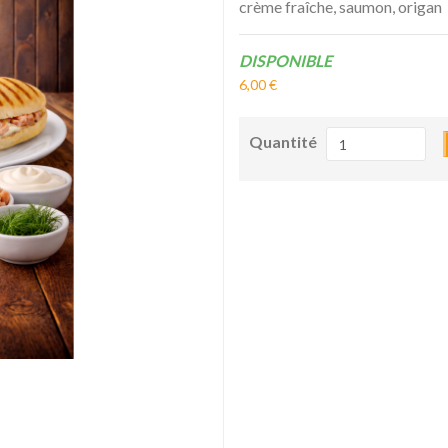
crème fraîche, saumon, origan
Disponibilité:
DISPONIBLE
6,00 €
Quantité