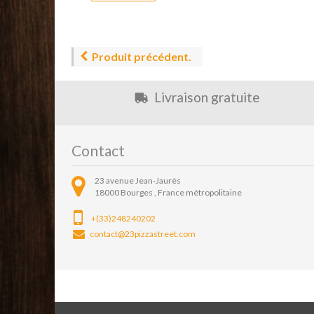
Produit précédent.
Livraison gratuite
Contact
23 avenue Jean-Jaurès
18000
Bourges ,
France métropolitaine
+(33)248240202
contact@23pizzastreet.com