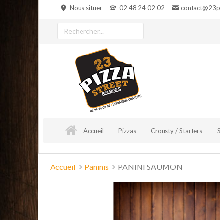
Aller
Nous situer
02 48 24 02 02
contact@23pi
au
contenu
Rechercher
un
produit
Accueil
Pizzas
Crousty / Starters
Vous
Accueil
Paninis
PANINI SAUMON
êtes
ici :