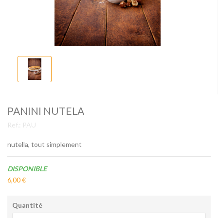
PANINI NUTELA
Ref.:
PAU
nutella, tout simplement
Disponibilité:
DISPONIBLE
6,00 €
Quantité