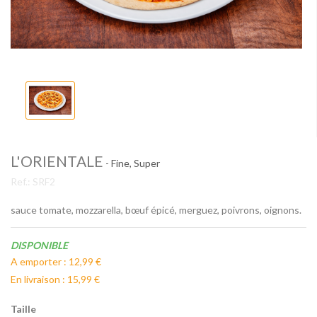
L'ORIENTALE
- Fine, Super
Ref.:
SRF2
sauce tomate, mozzarella, bœuf épicé, merguez, poivrons, oignons.
Disponibilité:
DISPONIBLE
A emporter : 12,99 €
En livraison : 15,99 €
Taille