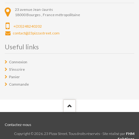
23 avenue Jean-Jaurès
18000
Bourges ,
France métropolitaine
+(33)248240202
contact@23pizzastreet.com
Useful links
Connexion
S'inscrire
Panier
Commande
Contactez-nous
Copyright ©
2026
. 23 Pizza Street. Tous droits réservés - Site réalisé par
FHM
Solutions