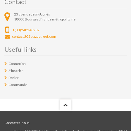
Contact
23 avenue Jean-Jaurès
18000
Bourges ,
France métropolitaine
+(33)248240202
contact@23pizzastreet.com
Useful links
Connexion
S'inscrire
Panier
Commande
Contactez-nous