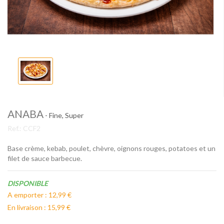
ANABA
- Fine, Super
Ref.:
CCF2
Base crème, kebab, poulet, chèvre, oignons rouges, potatoes et un
filet de sauce barbecue.
Disponibilité:
DISPONIBLE
A emporter : 12,99 €
En livraison : 15,99 €