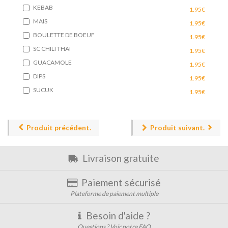
KEBAB
1.95€
MAIS
1.95€
BOULETTE DE BOEUF
1.95€
SC CHILI THAI
1.95€
GUACAMOLE
1.95€
DIPS
1.95€
SUCUK
1.95€
Produit précédent.
Produit suivant.
Livraison gratuite
Paiement sécurisé
Plateforme de paiement multiple
Besoin d'aide ?
Questions ? Voir notre FAQ