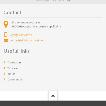
Contact
23 avenue Jean-Jaurès
18000
Bourges ,
France métropolitaine
+(33)248240202
contact@23pizzastreet.com
Useful links
Connexion
S'inscrire
Panier
Commande