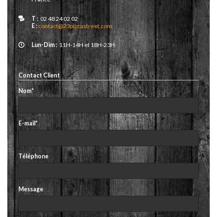
T :
02 48 24 02 02
E :
contact@23pizzastreet.com
Lun-Dim :
11H-14H et 18H-23H
Contact Client
Nom
*
E-mail
*
Téléphone
Message