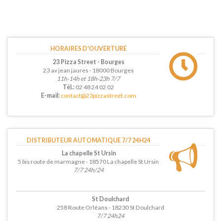
HORAIRES D'OUVERTURE
23 Pizza Street - Bourges
23 av jean jaures - 18000 Bourges
11h-14h et 18h-23h 7/7
Tél.:
02 48 24 02 02
E-mail:
contact@23pizzastreet.com
DISTRIBUTEUR AUTOMATIQUE 7/7 24H24
La chapelle St Ursin
5 bis route de marmagne - 18570 La chapelle St Ursin
7/7 24h/24
St Doulchard
258 Route Orléans - 18230 St Doulchard
7/7 24h24