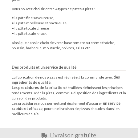
Vous pouvez choisir entre 4 types de pâtes à
pizza
:
• la pâte fine savoureuse,
• la pâte moëlleuse et onctueuse,
• la pâte totale cheese
• la pâte totale knack
ainsi que dans le choix de votre base tomate ou crème fraîche,
boursin, barbecue, moutarde, poivres, salsa etc.
Des produits et un service de qualité
La fabrication de nos
pizzas
est réalisée à la commande avec
des
ingrédients de qualité.
Les procédures de fabrication
détaillées définissent les principes
fondamentaux de la
pizza
, comme la disposition des ingrédients et la
cuisson des produits.
Les procédures nous permettent également d’assurer
un service
rapide et efficace
, pour une livraison de
pizzas
chaudes dans les
meilleurs délais.
Livraison gratuite